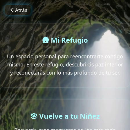
Atrás
🛖 Mi Refugio
Un espacio personal para reencontrarte contigo
mismo. En este refugio, descubrirás paz interior
y reconectarás con lo más profundo de tu ser.
🌸 Vuelve a tu Niñez
Recuerda esos momentos en los que cada