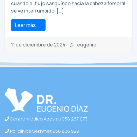
cuando el flujo sanguíneo hacia la cabeza femoral
se ve interrumpido, […]
Leer más →
11 de diciembre de 2024 - @_eugenio
Centro Médico Adeslas
958 267 073
Policlínica Sekhmet
958 806 929