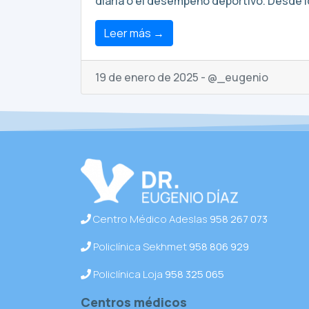
diaria o el desempeño deportivo. Desde l
Leer más →
19 de enero de 2025 - @_eugenio
Centro Médico Adeslas
958 267 073
Policlínica Sekhmet
958 806 929
Policlínica Loja
958 325 065
Centros médicos