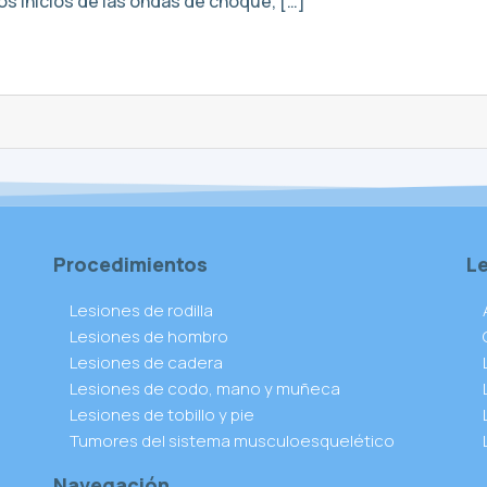
os inicios de las ondas de choque, […]
Procedimientos
L
Lesiones de rodilla
Lesiones de hombro
Lesiones de cadera
Lesiones de codo, mano y muñeca
Lesiones de tobillo y pie
Tumores del sistema musculoesquelético
Navegación