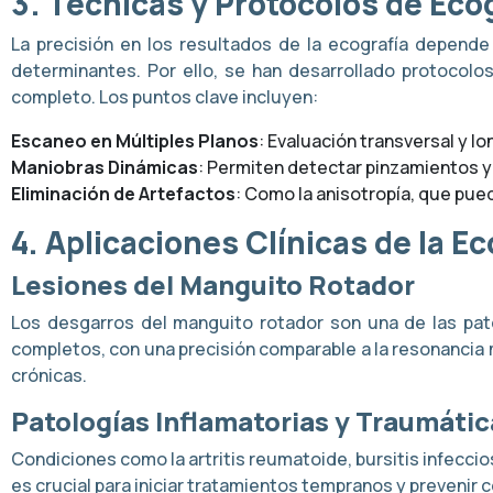
3. Técnicas y Protocolos de Ec
La precisión en los resultados de la ecografía depende 
determinantes. Por ello, se han desarrollado protocol
completo. Los puntos clave incluyen:
Escaneo en Múltiples Planos
: Evaluación transversal y l
Maniobras Dinámicas
: Permiten detectar pinzamientos y
Eliminación de Artefactos
: Como la anisotropía, que pue
4. Aplicaciones Clínicas de la Ec
Lesiones del Manguito Rotador
Los desgarros del manguito rotador son una de las pat
completos, con una precisión comparable a la resonancia m
crónicas.
Patologías Inflamatorias y Traumátic
Condiciones como la artritis reumatoide, bursitis infec
es crucial para iniciar tratamientos tempranos y prevenir 