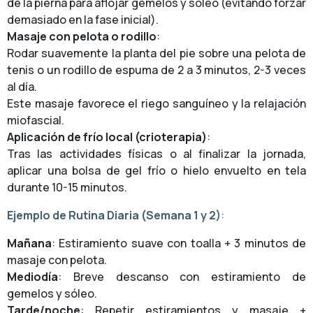
de la pierna para aflojar gemelos y sóleo (evitando forzar
demasiado en la fase inicial).
Masaje con pelota o rodillo
:
Rodar suavemente la planta del pie sobre una pelota de
tenis o un rodillo de espuma de 2 a 3 minutos, 2-3 veces
al día.
Este masaje favorece el riego sanguíneo y la relajación
miofascial.
Aplicación de frío local (crioterapia)
:
Tras las actividades físicas o al finalizar la jornada,
aplicar una bolsa de gel frío o hielo envuelto en tela
durante 10-15 minutos.
Ejemplo de Rutina Diaria (Semana 1 y 2)
:
Mañana
: Estiramiento suave con toalla + 3 minutos de
masaje con pelota.
Mediodía
: Breve descanso con estiramiento de
gemelos y sóleo.
Tarde/noche
: Repetir estiramientos y masaje +