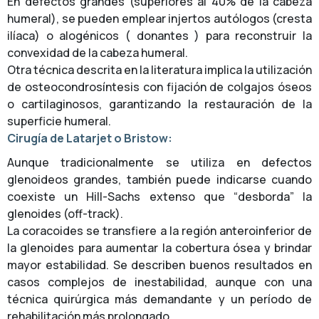
En defectos grandes (superiores al 40% de la cabeza
humeral), se pueden emplear injertos autólogos (cresta
ilíaca) o alogénicos ( donantes ) para reconstruir la
convexidad de la cabeza humeral.
Otra técnica descrita en la literatura implica la utilización
de osteocondrosíntesis con fijación de colgajos óseos
o cartilaginosos, garantizando la restauración de la
superficie humeral.
Cirugía de Latarjet o Bristow:
Aunque tradicionalmente se utiliza en defectos
glenoideos grandes, también puede indicarse cuando
coexiste un Hill-Sachs extenso que “desborda” la
glenoides (off-track).
La coracoides se transfiere a la región anteroinferior de
la glenoides para aumentar la cobertura ósea y brindar
mayor estabilidad. Se describen buenos resultados en
casos complejos de inestabilidad, aunque con una
técnica quirúrgica más demandante y un período de
rehabilitación más prolongado.