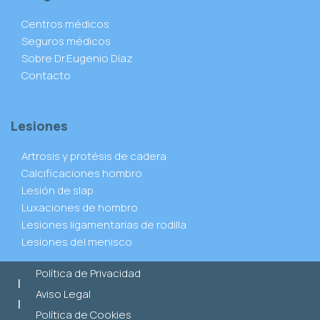
Centros médicos
Seguros médicos
Sobre Dr.Eugenio Díaz
Contacto
Lesiones
Artrosis y protésis de cadera
Calcificaciones hombro
Lesión de slap
Luxaciones de hombro
Lesiones ligamentarias de rodilla
Lesiones del menisco
Política de Privacidad
|
Aviso Legal
|
Política de Cookies