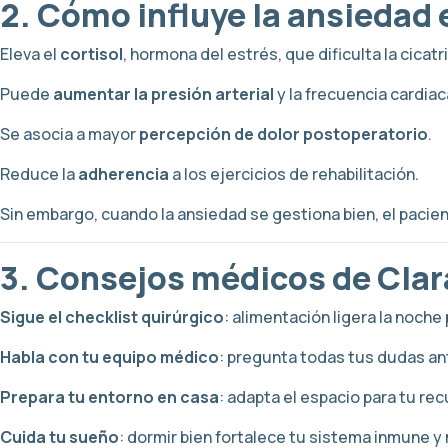
2. Cómo influye la ansiedad 
Eleva el
cortisol
, hormona del estrés, que dificulta la cicatr
Puede
aumentar la presión arterial
y la frecuencia cardiac
Se asocia a mayor
percepción de dolor postoperatorio
.
Reduce la
adherencia
a los ejercicios de rehabilitación.
Sin embargo, cuando la ansiedad se gestiona bien, el pacie
3. Consejos médicos de Clara
Sigue el checklist quirúrgico
: alimentación ligera la noch
Habla con tu equipo médico
: pregunta todas tus dudas an
Prepara tu entorno en casa
: adapta el espacio para tu re
Cuida tu sueño
: dormir bien fortalece tu sistema inmune y 