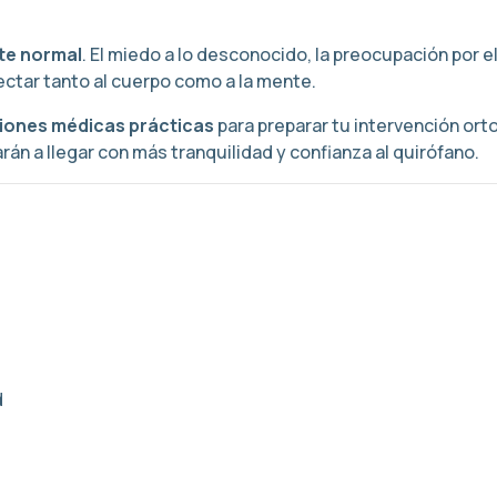
e normal
. El miedo a lo desconocido, la preocupación por el
ctar tanto al cuerpo como a la mente.
ones médicas prácticas
para preparar tu intervención or
án a llegar con más tranquilidad y confianza al quirófano.
d