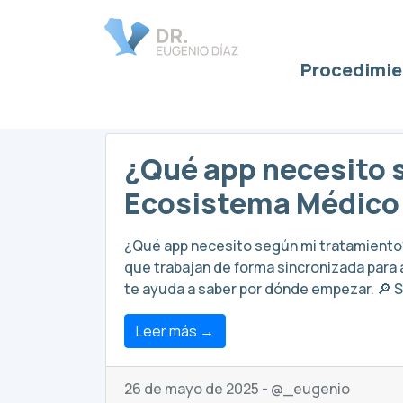
Procedimie
app Dr Eugenio D
¿Qué app necesito 
Ecosistema Médico d
¿Qué app necesito según mi tratamiento?
que trabajan de forma sincronizada para 
te ayuda a saber por dónde empezar. 🔎 S
Leer más →
26 de mayo de 2025 - @_eugenio