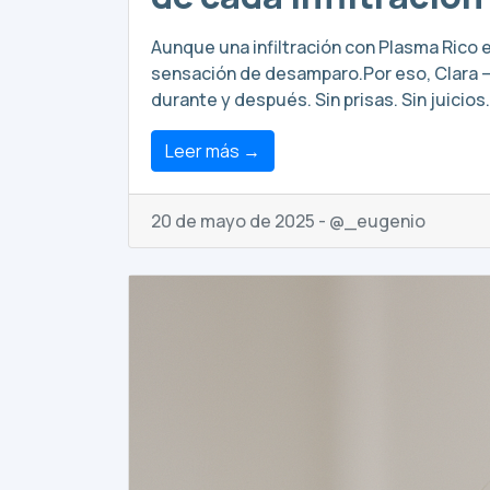
Aunque una infiltración con Plasma Rico 
sensación de desamparo.Por eso, Clara —l
durante y después. Sin prisas. Sin juicio
Leer más →
20 de mayo de 2025 - @_eugenio