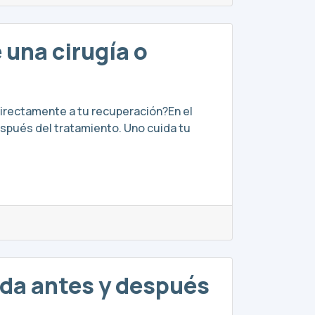
 una cirugía o
 directamente a tu recuperación?En el
espués del tratamiento. Uno cuida tu
uda antes y después