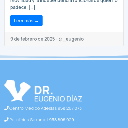
movilidad y la independencia funcional de quien lo
padece, […]
Leer más →
9 de febrero de 2025 - @_eugenio
Centro Médico Adeslas
958 267 073
Policlínica Sekhmet
958 806 929