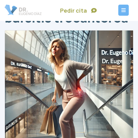
Pedir cita
bursitis trocantérea