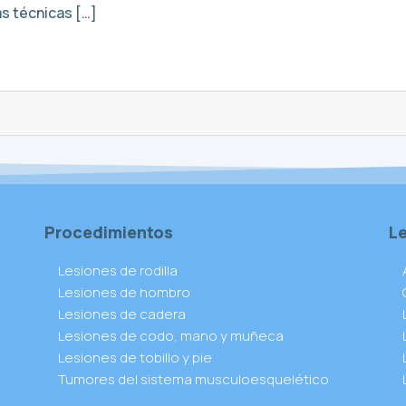
as técnicas […]
Procedimientos
L
Lesiones de rodilla
Lesiones de hombro
Lesiones de cadera
Lesiones de codo, mano y muñeca
Lesiones de tobillo y pie
Tumores del sistema musculoesquelético