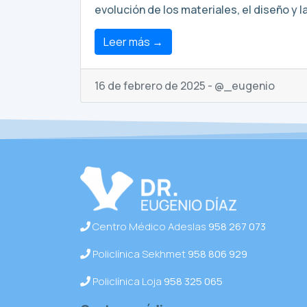
evolución de los materiales, el diseño y l
Leer más →
16 de febrero de 2025 - @_eugenio
Centro Médico Adeslas
958 267 073
Policlínica Sekhmet
958 806 929
Policlínica Loja
958 325 065