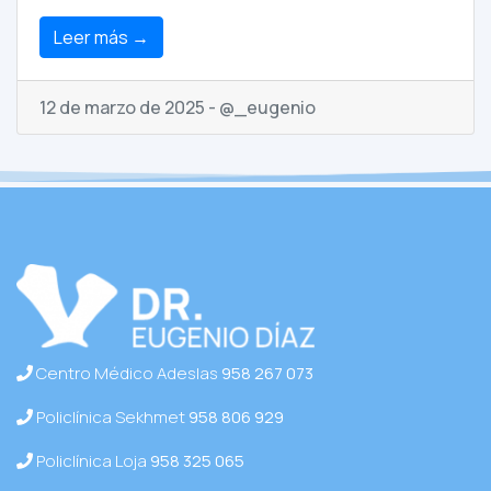
Leer más →
12 de marzo de 2025 - @_eugenio
Centro Médico Adeslas
958 267 073
Policlínica Sekhmet
958 806 929
Policlínica Loja
958 325 065