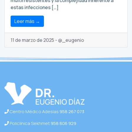
multirresistentes y la complejidad inherente a
estas infecciones […]
Leer más →
11 de marzo de 2025 - @_eugenio
Centro Médico Adeslas
958 267 073
Policlínica Sekhmet
958 806 929