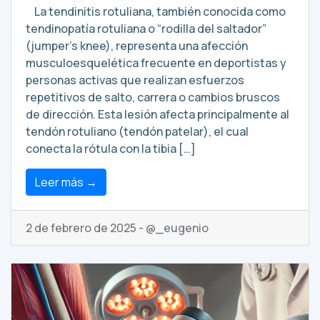
La tendinitis rotuliana, también conocida como
tendinopatía rotuliana o “rodilla del saltador”
(jumper’s knee), representa una afección
musculoesquelética frecuente en deportistas y
personas activas que realizan esfuerzos
repetitivos de salto, carrera o cambios bruscos
de dirección. Esta lesión afecta principalmente al
tendón rotuliano (tendón patelar), el cual
conecta la rótula con la tibia […]
Leer más →
2 de febrero de 2025 - @_eugenio