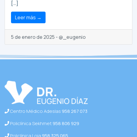
[…]
Leer más →
5 de enero de 2025 - @_eugenio
Centro Médico Adeslas
958 267 073
Policlínica Sekhmet
958 806 929
Policlínica Loja
958 325 065