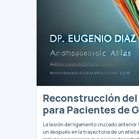
Reconstrucción del
para Pacientes de 
La lesión del ligamento cruzado anterio
un después en la trayectoria de un atlet