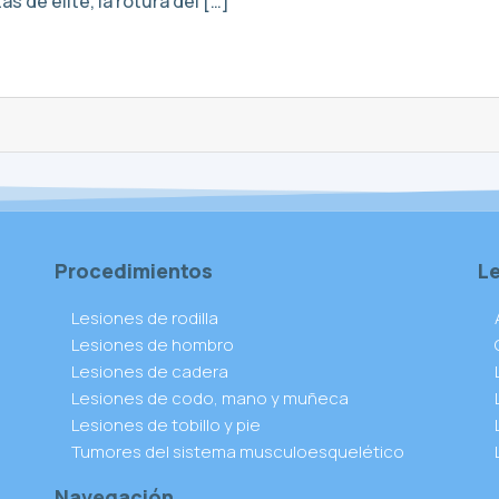
 de élite, la rotura del […]
Procedimientos
L
Lesiones de rodilla
Lesiones de hombro
Lesiones de cadera
Lesiones de codo, mano y muñeca
Lesiones de tobillo y pie
Tumores del sistema musculoesquelético
Navegación