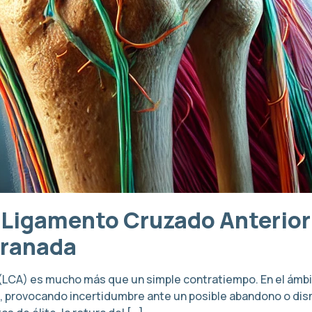
 Ligamento Cruzado Anterior:
Granada
r (LCA) es mucho más que un simple contratiempo. En el ámb
a, provocando incertidumbre ante un posible abandono o dis