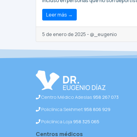
incluso en personas que no son deportistas
Leer más →
5 de enero de 2025 - @_eugenio
Centro Médico Adeslas
958 267 073
Policlínica Sekhmet
958 806 929
Policlínica Loja
958 325 065
Centros médicos