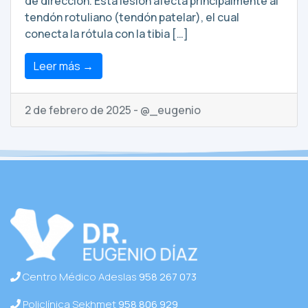
de dirección. Esta lesión afecta principalmente al
tendón rotuliano (tendón patelar), el cual
conecta la rótula con la tibia […]
Leer más →
2 de febrero de 2025 - @_eugenio
Centro Médico Adeslas
958 267 073
Policlínica Sekhmet
958 806 929