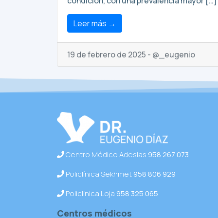
condición, con una prevalencia mayor […]
Leer más →
19 de febrero de 2025 - @_eugenio
Centro Médico Adeslas
958 267 073
Policlínica Sekhmet
958 806 929
Policlínica Loja
958 325 065
Centros médicos