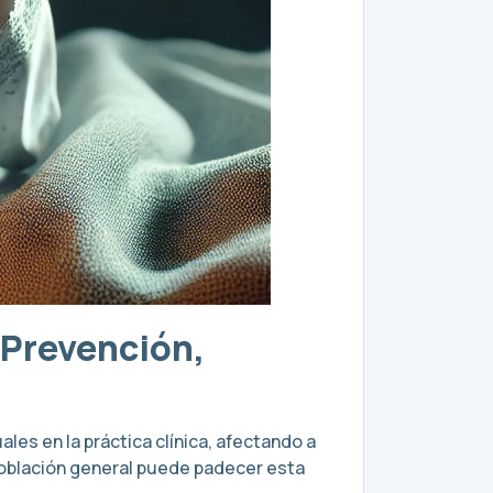
 Prevención,
es en la práctica clínica, afectando a
población general puede padecer esta