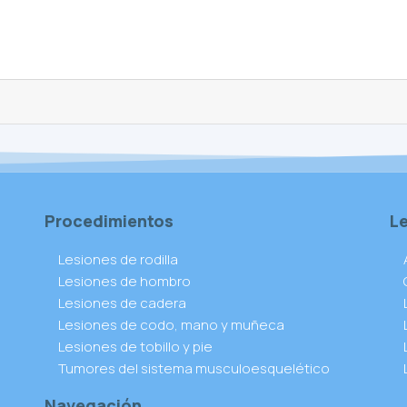
Procedimientos
L
Lesiones de rodilla
Lesiones de hombro
Lesiones de cadera
Lesiones de codo, mano y muñeca
Lesiones de tobillo y pie
Tumores del sistema musculoesquelético
Navegación