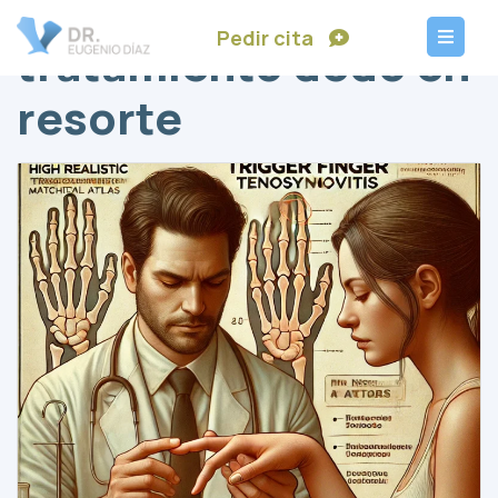
Pedir cita
tratamiento dedo en
resorte