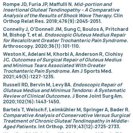
Rompe JD, Furia JP, Maffulli N.
Mid-portion and
Insertional Gluteal Tendinopathy – A Comparative
Analysis of the Results of Shock Wave Therapy.
Clin
Orthop Relat Res. 2018;476(9):2045-2051.
Connelly J, O’Donnell JM, Sung C, Boulos A, Pritchard
M, Bishop T, et al.
Endoscopic Gluteus Medius Repair
for Recalcitrant Greater Trochanteric Pain Syndrome.
Arthroscopy. 2020;36(1):101-110.
Weston K, Adelani M, Khorbi A, Anderson R, Clohisy
JC.
Outcomes of Surgical Repair of Gluteus Medius
and Minimus Tears Associated With Greater
Trochanteric Pain Syndrome.
Am J Sports Med.
2021;49(5):1227-1235.
Russell RD, Bervin M, Levy BA.
Endoscopic Repair of
Gluteus Medius and Minimus Tendons: A Systematic
Review of Clinical Outcomes.
J Bone Joint Surg Am.
2020;102(16):1443-1450.
Bartels T, Welsch F, Leimkühler M, Springer A, Bader R.
Comparative Analysis of Conservative Versus Surgical
Treatment of Chronic Gluteal Tendinopathy in Middle-
Aged Patients.
Int Orthop. 2019;43(12):2725-2733.