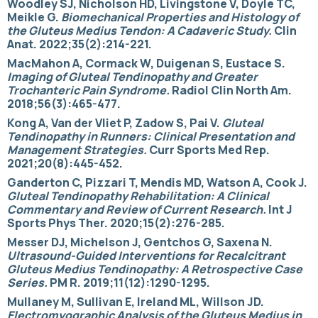
Woodley SJ, Nicholson HD, Livingstone V, Doyle TC,
Meikle G.
Biomechanical Properties and Histology of
the Gluteus Medius Tendon: A Cadaveric Study.
Clin
Anat. 2022;35(2):214-221.
MacMahon A, Cormack W, Duigenan S, Eustace S.
Imaging of Gluteal Tendinopathy and Greater
Trochanteric Pain Syndrome.
Radiol Clin North Am.
2018;56(3):465-477.
Kong A, Van der Vliet P, Zadow S, Pai V.
Gluteal
Tendinopathy in Runners: Clinical Presentation and
Management Strategies.
Curr Sports Med Rep.
2021;20(8):445-452.
Ganderton C, Pizzari T, Mendis MD, Watson A, Cook J.
Gluteal Tendinopathy Rehabilitation: A Clinical
Commentary and Review of Current Research.
Int J
Sports Phys Ther. 2020;15(2):276-285.
Messer DJ, Michelson J, Gentchos G, Saxena N.
Ultrasound-Guided Interventions for Recalcitrant
Gluteus Medius Tendinopathy: A Retrospective Case
Series.
PM R. 2019;11(12):1290-1295.
Mullaney M, Sullivan E, Ireland ML, Willson JD.
Electromyographic Analysis of the Gluteus Medius in