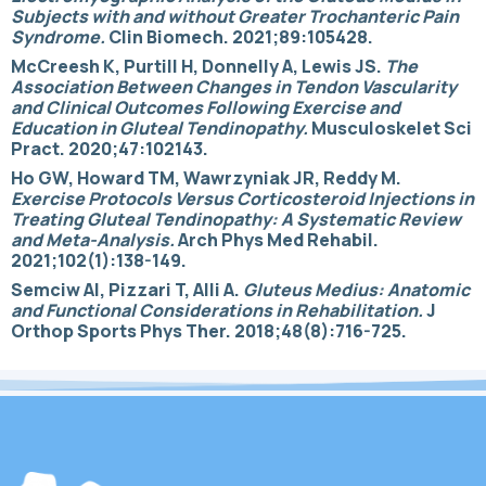
Subjects with and without Greater Trochanteric Pain
Syndrome.
Clin Biomech. 2021;89:105428.
McCreesh K, Purtill H, Donnelly A, Lewis JS.
The
Association Between Changes in Tendon Vascularity
and Clinical Outcomes Following Exercise and
Education in Gluteal Tendinopathy.
Musculoskelet Sci
Pract. 2020;47:102143.
Ho GW, Howard TM, Wawrzyniak JR, Reddy M.
Exercise Protocols Versus Corticosteroid Injections in
Treating Gluteal Tendinopathy: A Systematic Review
and Meta-Analysis.
Arch Phys Med Rehabil.
2021;102(1):138-149.
Semciw AI, Pizzari T, Alli A.
Gluteus Medius: Anatomic
and Functional Considerations in Rehabilitation.
J
Orthop Sports Phys Ther. 2018;48(8):716-725.