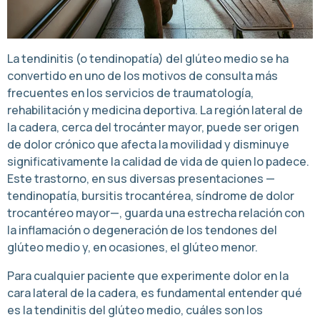
La tendinitis (o tendinopatía) del glúteo medio se ha
convertido en uno de los motivos de consulta más
frecuentes en los servicios de traumatología,
rehabilitación y medicina deportiva. La región lateral de
la cadera, cerca del trocánter mayor, puede ser origen
de dolor crónico que afecta la movilidad y disminuye
significativamente la calidad de vida de quien lo padece.
Este trastorno, en sus diversas presentaciones —
tendinopatía, bursitis trocantérea, síndrome de dolor
trocantéreo mayor—, guarda una estrecha relación con
la inflamación o degeneración de los tendones del
glúteo medio y, en ocasiones, el glúteo menor.
Para cualquier paciente que experimente dolor en la
cara lateral de la cadera, es fundamental entender qué
es la tendinitis del glúteo medio, cuáles son los