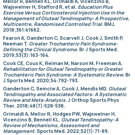
Mellor R, Bennell KL, Grimaldi A, Vicenzino B,
Wajswelner H, Stafford R, et al.
Education Plus
Exercise Versus Corticosteroid Injection Use in the
Management of Gluteal Tendinopathy: A Prospective,
Multicentre, Randomised Controlled Trial.
BMJ.
2018;361:k1662.
Fearon A, Ganderton C, Scarvell J, Cook J, Smith P,
Neeman T.
Greater Trochanteric Pain Syndrome:
Defining the Clinical Syndrome.
Br J Sports Med.
2019;53(3):163-164.
Cook CE, Coux K, Reiman M, Narson M, Freeman A.
Rehabilitation for Gluteal Tendinopathy or Greater
Trochanteric Pain Syndrome: A Systematic Review.
Br
J Sports Med. 2020;54:792-793.
Ganderton C, Semciw A, Cook J, Mendis MD.
Gluteal
Tendinopathy and Associated Factors: A Systematic
Review and Meta-Analysis.
J Orthop Sports Phys
Ther. 2018;48(7):528-538.
Grimaldi A, Mellor R, Hodges PW, Wajswelner H,
Vicenzino B, Bennell KL.
Gluteal Tendinopathy: A
Review of Mechanisms, Assessment and
Management.
Sports Med. 2022;52(1):71-89.