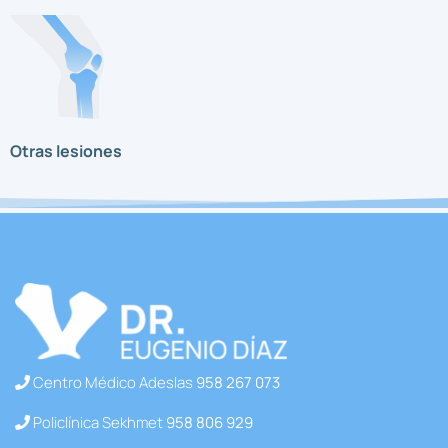
Otras lesiones
Centro Médico Adeslas
958 267 073
Policlínica Sekhmet
958 806 929