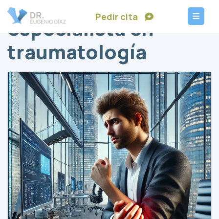
Pedir cita
especialista en
traumatología