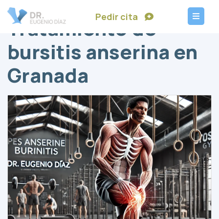
Pedir cita
Tratamiento de
bursitis anserina en
Granada